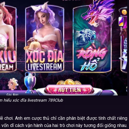
m hiểu xóc đĩa livestream 789Club
dễ chơi. Anh em cược thủ chỉ cần phân biệt được tính chất riêng
Vì vốn dĩ cách vận hành của hai trò chơi này tương đối giống nhau.