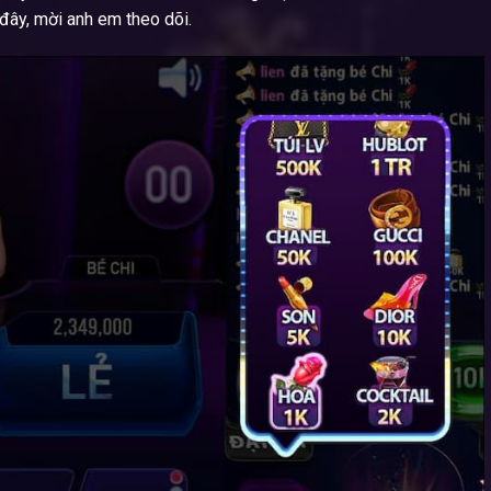
 đây, mời anh em theo dõi.