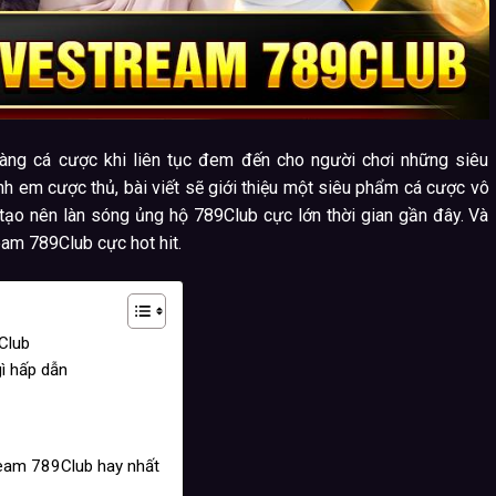
g làng cá cược khi liên tục đem đến cho người chơi những siêu
 em cược thủ, bài viết sẽ giới thiệu một siêu phẩm cá cược vô
tạo nên làn sóng ủng hộ 789Club cực lớn thời gian gần đây. Và
ream 789Club
cực hot hit.
Club
ì hấp dẫn
ream 789Club hay nhất