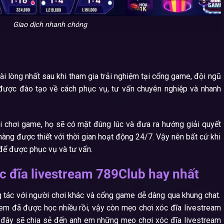
Giao dịch nhanh chóng
i lòng nhất sau khi tham gia trải nghiệm tại cổng game, đội ngũ
được đào tạo về cách phục vụ, tư vấn chuyên nghiệp và nhanh
 chơi game, họ sẽ có mặt đúng lúc và đưa ra hướng giải quyết
 hàng được thiết với thời gian hoạt động 24/7. Vậy nên bất cứ khi
 để được phục vụ và tư vấn.
c đĩa livestream 789Club hay nhất
g tác với người chơi khác và cổng game dễ dàng qua khung chat.
em đã được học nhiều rồi, vậy còn mẹo chơi xóc đĩa livestream
i đây sẽ chia sẻ đến anh em những mẹo chơi xóc đĩa livestream