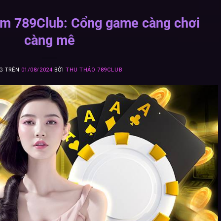
eam 789Club: Cổng game càng chơi
càng mê
G TRÊN
01/08/2024
BỞI
THU THẢO 789CLUB