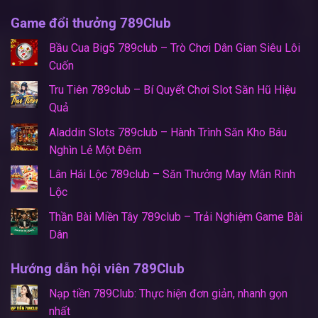
Game đổi thưởng 789Club
Bầu Cua Big5 789club – Trò Chơi Dân Gian Siêu Lôi
Cuốn
Tru Tiên 789club – Bí Quyết Chơi Slot Săn Hũ Hiệu
Quả
Aladdin Slots 789club – Hành Trình Săn Kho Báu
Nghìn Lẻ Một Đêm
Lân Hái Lộc 789club – Săn Thưởng May Mắn Rinh
Lộc
Thần Bài Miền Tây 789club – Trải Nghiệm Game Bài
Dân
Hướng dẫn hội viên 789Club
Nạp tiền 789Club: Thực hiện đơn giản, nhanh gọn
nhất