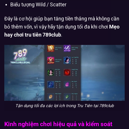
Biểu tượng Wild / Scatter
Đây là cơ hội giúp bạn tăng tiền thắng mà không cần
bỏ thêm vốn, vì vậy hãy tận dụng tối đa khi chơi
Mẹo
hay chơi tru tiên 789club
.
Tận dụng tối đa các lợi ích trong Tru Tiên tại 789club
Kinh nghiệm chơi hiệu quả và kiểm soát