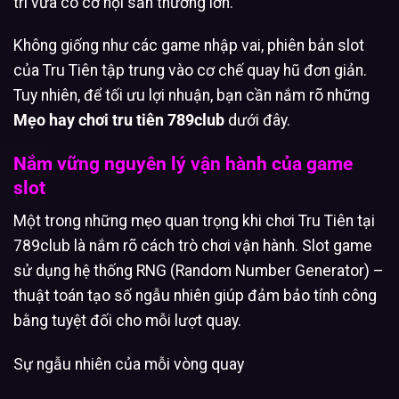
trí vừa có cơ hội săn thưởng lớn.
Không giống như các game nhập vai, phiên bản slot
của Tru Tiên tập trung vào cơ chế quay hũ đơn giản.
Tuy nhiên, để tối ưu lợi nhuận, bạn cần nắm rõ những
Mẹo hay chơi tru tiên 789club
dưới đây.
Nắm vững nguyên lý vận hành của game
slot
Một trong những mẹo quan trọng khi chơi Tru Tiên tại
789club là nắm rõ cách trò chơi vận hành. Slot game
sử dụng hệ thống RNG (Random Number Generator) –
thuật toán tạo số ngẫu nhiên giúp đảm bảo tính công
bằng tuyệt đối cho mỗi lượt quay.
Sự ngẫu nhiên của mỗi vòng quay