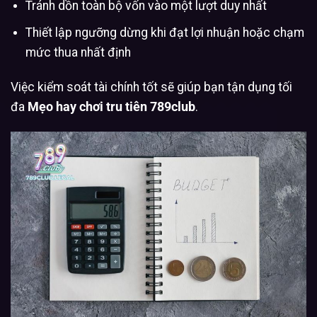
Tránh dồn toàn bộ vốn vào một lượt duy nhất
Thiết lập ngưỡng dừng khi đạt lợi nhuận hoặc chạm
mức thua nhất định
Việc kiểm soát tài chính tốt sẽ giúp bạn tận dụng tối
đa
Mẹo hay chơi tru tiên 789club
.