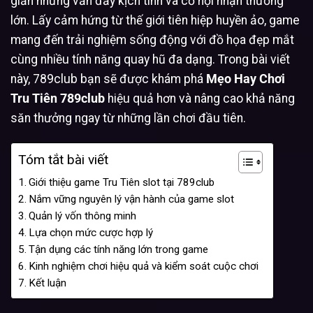
giản nhưng vẫn đầy kịch tính và cơ hội nhận thưởng
lớn. Lấy cảm hứng từ thế giới tiên hiệp huyền ảo, game
mang đến trải nghiệm sống động với đồ họa đẹp mắt
cùng nhiều tính năng quay hũ đa dạng. Trong bài viết
này, 789club bạn sẽ được khám phá
Mẹo Hay Chơi
Tru Tiên 789club
hiệu quả hơn và nâng cao khả năng
săn thưởng ngay từ những lần chơi đầu tiên.
Tóm tắt bài viết
Giới thiệu game Tru Tiên slot tại 789club
Nắm vững nguyên lý vận hành của game slot
Quản lý vốn thông minh
Lựa chọn mức cược hợp lý
Tận dụng các tính năng lớn trong game
Kinh nghiệm chơi hiệu quả và kiểm soát cuộc chơi
Kết luận