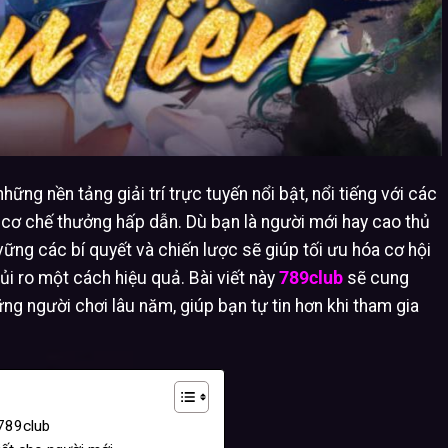
hững nền tảng giải trí trực tuyến nổi bật, nổi tiếng với các
à cơ chế thưởng hấp dẫn. Dù bạn là người mới hay cao thủ
ững các bí quyết và chiến lược sẽ giúp tối ưu hóa cơ hội
rủi ro một cách hiệu quả. Bài viết này
789club
sẽ cung
g người chơi lâu năm, giúp bạn tự tin hơn khi tham gia
 789club