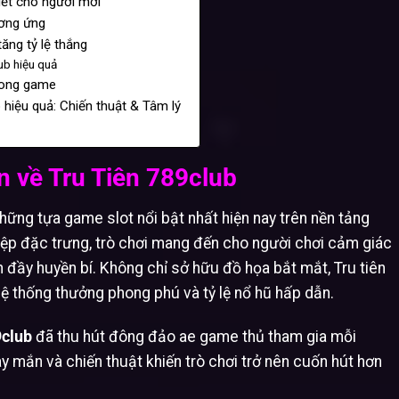
iết cho người mới
ơng ứng
ăng tỷ lệ thắng
ub hiệu quả
rong game
 hiệu quả: Chiến thuật & Tâm lý
n về Tru Tiên 789club
hững tựa game slot nổi bật nhất hiện nay trên nền tảng
iệp đặc trưng, trò chơi mang đến cho người chơi cảm giác
ên đầy huyền bí. Không chỉ sở hữu đồ họa bắt mắt, Tru tiên
ệ thống thưởng phong phú và tỷ lệ nổ hũ hấp dẫn.
9club
đã thu hút đông đảo ae game thủ tham gia mỗi
y mắn và chiến thuật khiến trò chơi trở nên cuốn hút hơn