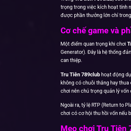
trọng trong việc kích hoạt tính
được phần thưởng lớn chỉ trong
Cơ chế game và ph
Một điểm quan trọng khi chơi
T
Generator). Đây là hệ thống đả
can thiệp.
Tru Tiên 789club
hoạt động dựa
không có chuỗi thắng hay thua c
chơi nên chú trọng quản lý vốn đ
Ngoài ra, tỷ lệ RTP (Return to P
chơi có cơ hội thu hồi vốn nếu b
Mẹo chơi Tru Tiên 