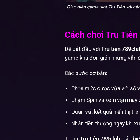
Giao diện game slot Tru Tiên với cá
Cách chơi Tru Tiên
Để bắt đầu với
Tru tiên 789clu
game khá đơn giản nhưng vẫn đ
Các bước cơ bản:
Chọn mức cược vừa với số 
Chạm Spin và xem vận may c
Quan sát kết quả hiển thị tr
Nhận tiền thưởng ngay khi xu
Trong
Tru tiên 789club
, các bi