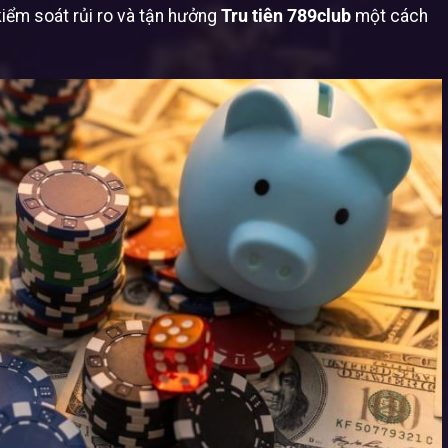
iểm soát rủi ro và tận hưởng
Tru tiên 789club
một cách