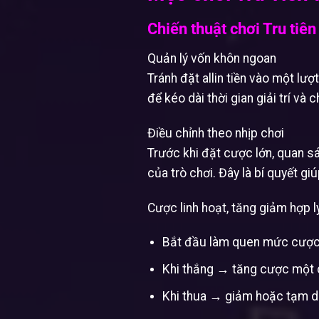
Chiến thuật chơi Tru tiê
Quản lý vốn khôn ngoan
Tránh đặt allin tiền vào một lượ
để kéo dài thời gian giải trí và 
Điều chỉnh theo nhịp chơi
Trước khi đặt cược lớn, quan s
của trò chơi. Đây là bí quyết gi
Cược linh hoạt, tăng giảm hợp l
Bắt đầu làm quen mức cược
Khi thắng → tăng cược một 
Khi thua → giảm hoặc tạm d