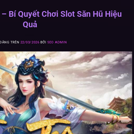
 – Bí Quyết Chơi Slot Săn Hũ Hiệu
Quả
ĐĂNG TRÊN
22/03/2026
BỞI
SEO ADMIN