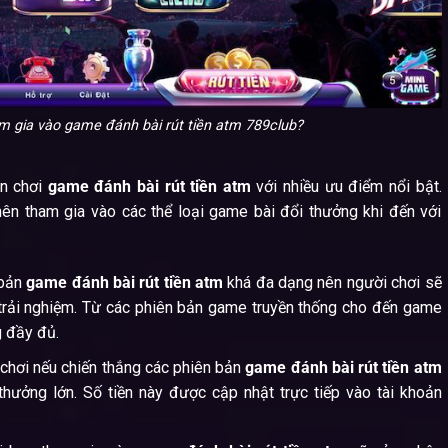
m gia vào game đánh bài rút tiền atm 789club?
ọn chơi
game đánh bài rút tiền atm
với nhiều ưu điểm nổi bật.
ên tham gia vào các thể loại game bài đổi thưởng khi đến với
 bản
game đánh bài rút tiền atm
khá đa dạng nên người chơi sẽ
 trải nghiệm. Từ các phiên bản game truyền thống cho đến game
g đầy đủ.
chơi nếu chiến thắng các phiên bản
game đánh bài rút tiền atm
thưởng lớn. Số tiền này được cập nhật trực tiếp vào tài khoản