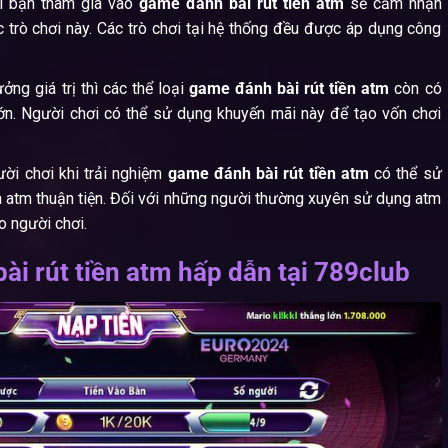
hi bạn tham gia vào
game đánh bài rút tiền atm
sẽ cảm nhận
c trò chơi này. Các trò chơi tại hệ thống đều được áp dụng công
ưởng giá trị thì các thể loại
game đánh bài rút tiền atm
còn có
lớn. Người chơi có thể sử dụng khuyến mãi này để tạo vốn chơi
ười chơi khi trải nghiệm
game đánh bài rút tiền atm
có thể sử
 atm thuận tiện. Đối với những người thường xuyên sử dụng atm
ho người chơi.
ài rút tiền atm hấp dẫn tại 789club