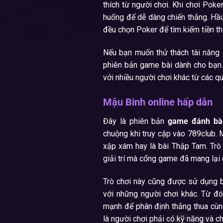
thích từ người chơi. Khi chơi Poke
huống để dễ dàng chiến thắng. Hầu
đều chọn Poker để tìm kiếm tiền t
Nếu bạn muốn thử thách tài năng c
phiên bản game bài dành cho bạn. 
với nhiều người chơi khác từ các qu
Mậu Binh online hấp dẫn
Đây là phiên bản
game đánh bài
chuộng khi truy cập vào 789club. M
xập xám hay là bài Thập Tam. Trò 
giải trí mà cổng game đã mang lại 
Trò chơi này cũng được sử dụng bộ
với những người chơi khác. Từ đó
mạnh để phân định thắng thua cùng
là người chơi phải có kỹ năng và ch