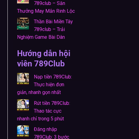
789club – Săn
Thưởng May Mắn Rinh Lộc
Thần Bài Miền Tây
789club – Trải
Nghiệm Game Bài Dân
Hướng dẫn hội
viên 789Club
Nạp tiền 789Club:
Thực hiện đơn
giản, nhanh gọn nhất
Rút tiền 789Club:
Thao tác cực
nhanh chỉ trong 5 phút
Đăng nhập
789Club: 3 bước