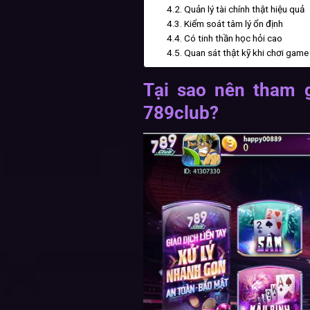
Quản lý tài chính thật hiệu quả
Kiểm soát tâm lý ổn định
Có tinh thần học hỏi cao
Quan sát thật kỹ khi chơi game
Tại sao nên tham g
789club?