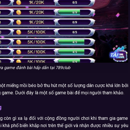
ựa game đánh bài hấp dẫn tại 789club
ột miếng mồi béo bở thu hút một số lượng dân cược khá lớn bởi
 game. Dưới đây là một số game bài để mọi người tham khảo.
g
g còn gì xa lạ đối với cộng đồng người chơi khi tham gia game
ài khá phổ biến khắp nơi trên thế giới và nhận được nhiều sự yêu